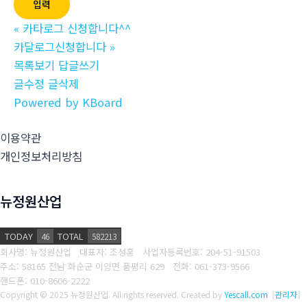
«
카타로그 신청합니다^^
카달로그신청합니다
»
목록보기
답글쓰기
글수정
글삭제
Powered by KBoard
이용약관
개인정보처리방침
뉴정원산업
TODAY
TOTAL
46
582213
회사명: 뉴정원산업 대표자: 조성홍
사업자등록번호: 204-51-91503
주소: 58165 전남 화순군 이양면 품평리 629
전화: 061-373-9566
핸드폰: 010-8606-2222
Copyright © 2025 뉴정원산업. All rights reserved.
Created by
Yescall.com
[
관리자
]