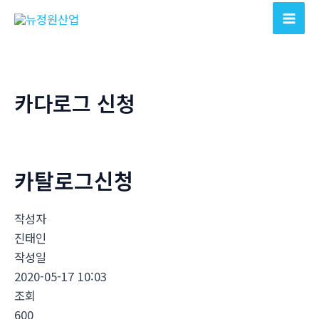
콘
텐
Mai
츠
Men
로
건
카다로그 신청
너
뛰
기
카탈로그신청
작성자
진태인
작성일
2020-05-17 10:03
조회
600