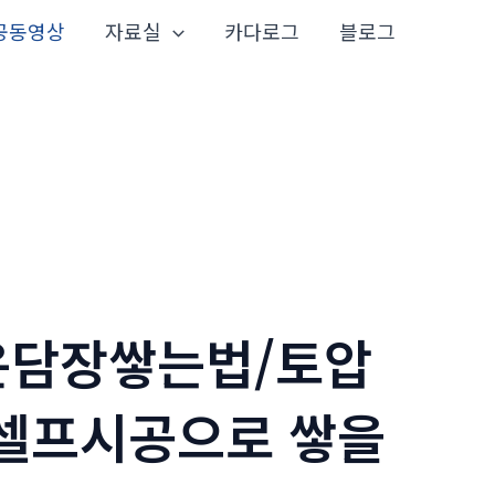
공동영상
자료실
카다로그
블로그
높은담장쌓는법/토압
 셀프시공으로 쌓을