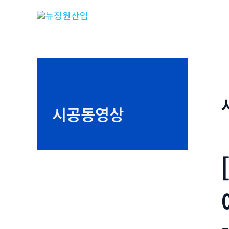
콘
텐
츠
로
건
너
뛰
시공동영상
기