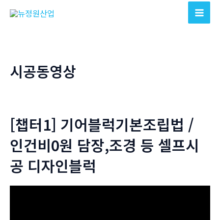
콘
텐
Mai
츠
Men
로
건
시공동영상
너
뛰
기
[챕터1] 기어블럭기본조립법 /
인건비0원 담장,조경 등 셀프시
공 디자인블럭