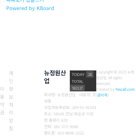
Powered by KBoard
뉴정원산
개
Copyright © 2025 뉴정
TODAY
28
원산업. All rights
업
인
TOTAL
reserved.
이
정
582127
Created by
Yescall.com
회사명: 뉴정원산업 대표자: 조
[
관리자
]
용
보
성홍
약
처
사업자등록번호: 204-51-91503
관
리
주소: 58165 전남 화순군 이양
방
면 품평리 629
전화: 061-373-9566
침
핸드폰: 010-8606-2222