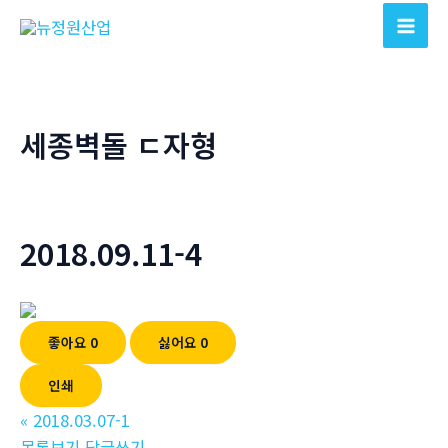
콘
텐
Mai
츠
Men
로
건
세종벽돌 ㄷ자형
너
뛰
기
2018.09.11-4
좋아요
0
싫어요
0
인쇄
«
2018.03.07-1
목록보기
답글쓰기