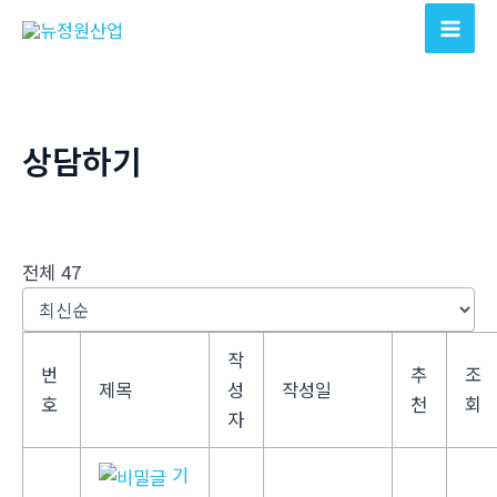
콘
텐
Mai
츠
Men
로
건
상담하기
너
뛰
기
전체 47
작
번
추
조
제목
성
작성일
호
천
회
자
기